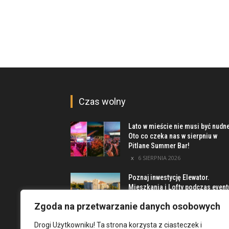
Czas wolny
Lato w mieście nie musi być nudn
Oto co czeka nas w sierpniu w
Pitlane Summer Bar!
6 SIERPNIA 2026
Poznaj inwestycję Elewator.
Mieszkania i Lofty podczas event
w Marinie Kleczków
Zgoda na przetwarzanie danych osobowych
5 SIERPNIA 2026
Drogi Użytkowniku! Ta strona korzysta z ciasteczek i
Najciekawsze miejsca na obrzeż