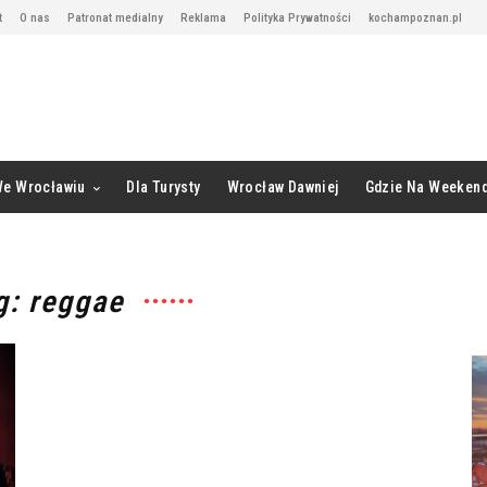
t
O nas
Patronat medialny
Reklama
Polityka Prywatności
kochampoznan.pl
We Wrocławiu
Dla Turysty
Wrocław Dawniej
Gdzie Na Weeken
g: reggae