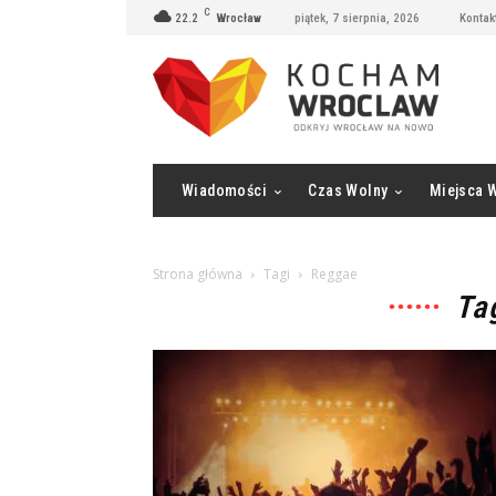
C
22.2
Wrocław
piątek, 7 sierpnia, 2026
Kontak
Wiadomości
Czas Wolny
Miejsca 
Strona główna
Tagi
Reggae
Ta