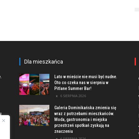
Dla mieszkańca
e.
Lato w mieście nie musi być nudne.
Oto co czeka nas w sierpniu w
Pitlane Summer Bar!
6 SIERPNIA 2026
Galeria Dominikańska zmienia się
u
wraz z potrzebami mieszkańców.
Moda, gastronomia i miejska
przestrzeń spotkań zyskują na
znaczeniu
ach
6 SIERPNIA 2026