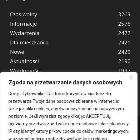
Czas wolny
3263
Informacje
2576
Wydarzenia
2472
Dla mieszkańca
2421
Nowe
2420
Aktualności
2190
Wiadomości
1997
REKLAMA
849
Zgoda na przetwarzanie danych osobowych
Atrakcje turystyczne
670
Drogi Użytkowniku! Ta strona korzysta z ciasteczek i
przetwarza Twoje dane osobowe zbierane w Internecie:
takie jak pliki cookies, aby świadczyć usługi na najwyższym
poziomie. Jeśli wyrazisz zgodę klikając AKCEPTUJĘ,
będziemy przetwarzać Twoje dane osobowe takie jak adresy
IP czy identyfikatory plików cookie do celów marketingowych,
w szczególności na potrzeby wyświetlania reklam