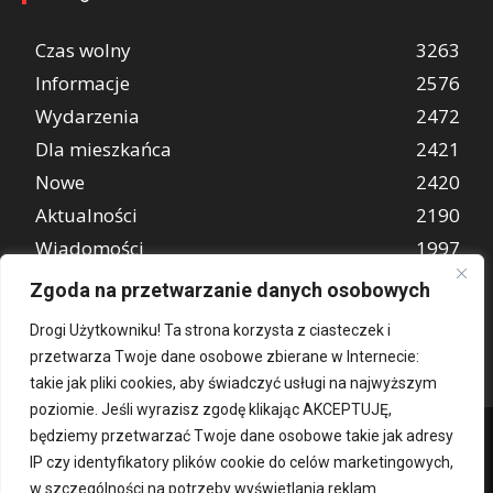
Czas wolny
3263
Informacje
2576
Wydarzenia
2472
Dla mieszkańca
2421
Nowe
2420
Aktualności
2190
Wiadomości
1997
REKLAMA
849
Zgoda na przetwarzanie danych osobowych
Atrakcje turystyczne
670
Drogi Użytkowniku! Ta strona korzysta z ciasteczek i
przetwarza Twoje dane osobowe zbierane w Internecie:
takie jak pliki cookies, aby świadczyć usługi na najwyższym
poziomie. Jeśli wyrazisz zgodę klikając AKCEPTUJĘ,
będziemy przetwarzać Twoje dane osobowe takie jak adresy
IP czy identyfikatory plików cookie do celów marketingowych,
w szczególności na potrzeby wyświetlania reklam