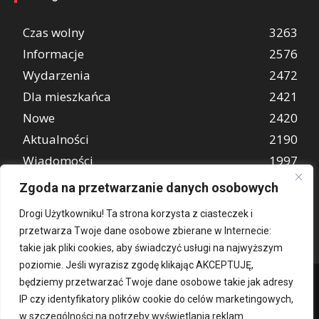
Czas wolny
3263
Informacje
2576
Wydarzenia
2472
Dla mieszkańca
2421
Nowe
2420
Aktualności
2190
Wiadomości
1997
REKLAMA
849
Zgoda na przetwarzanie danych osobowych
Atrakcje turystyczne
670
Drogi Użytkowniku! Ta strona korzysta z ciasteczek i
przetwarza Twoje dane osobowe zbierane w Internecie:
takie jak pliki cookies, aby świadczyć usługi na najwyższym
poziomie. Jeśli wyrazisz zgodę klikając AKCEPTUJĘ,
będziemy przetwarzać Twoje dane osobowe takie jak adresy
IP czy identyfikatory plików cookie do celów marketingowych,
w szczególności na potrzeby wyświetlania reklam