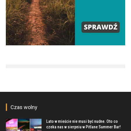
Czas wolny
Lato w mieście nie musi być nudne. Oto co
czeka nas w sierpniu w Pitlane Summer Bar!