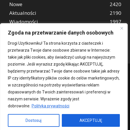
Nowe
2420
Aktualności
2190
Wiadomości
1997
REKLAMA
849
Zgoda na przetwarzanie danych osobowych
Atrakcje turystyczne
670
Drogi Użytkowniku! Ta strona korzysta z ciasteczek i
przetwarza Twoje dane osobowe zbierane w Internecie:
takie jak pliki cookies, aby świadczyć usługi na najwyższym
poziomie. Jeśli wyrazisz zgodę klikając AKCEPTUJĘ,
będziemy przetwarzać Twoje dane osobowe takie jak adresy
IP czy identyfikatory plików cookie do celów marketingowych,
w szczególności na potrzeby wyświetlania reklam
dopasowanych do Twoich zainteresowań i preferencji w
naszym serwisie. Wyrażenie zgody jest
dobrowolne.
Polityka prywatności
Kontakt
O nas
Patronat medialny
Reklama
Polityka Prywatności
kochampoznan.pl
Dostosuj
AKCEPTUJĘ