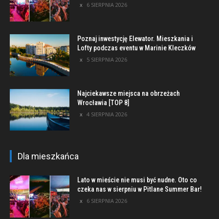
6 SIERPNIA 2026
Poznaj inwestycję Elewator. Mieszkania i
Lofty podczas eventu w Marinie Kleczków
5 SIERPNIA 2026
Najciekawsze miejsca na obrzeżach
Wrocławia [TOP 8]
4 SIERPNIA 2026
Dla mieszkańca
Lato w mieście nie musi być nudne. Oto co
czeka nas w sierpniu w Pitlane Summer Bar!
6 SIERPNIA 2026