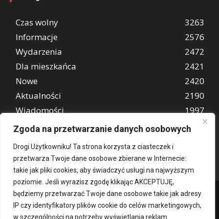
Czas wolny
3263
Informacje
2576
Wydarzenia
2472
Dla mieszkańca
2421
Nowe
2420
Aktualności
2190
Wiadomości
1997
REKLAMA
849
Zgoda na przetwarzanie danych osobowych
Atrakcje turystyczne
670
Drogi Użytkowniku! Ta strona korzysta z ciasteczek i
przetwarza Twoje dane osobowe zbierane w Internecie:
takie jak pliki cookies, aby świadczyć usługi na najwyższym
poziomie. Jeśli wyrazisz zgodę klikając AKCEPTUJĘ,
będziemy przetwarzać Twoje dane osobowe takie jak adresy
IP czy identyfikatory plików cookie do celów marketingowych,
w szczególności na potrzeby wyświetlania reklam