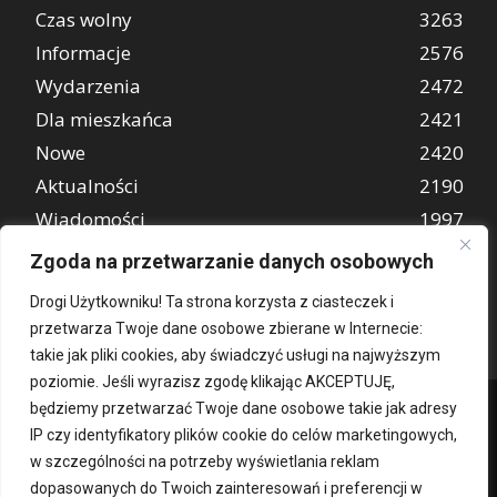
Czas wolny
3263
Informacje
2576
Wydarzenia
2472
Dla mieszkańca
2421
Nowe
2420
Aktualności
2190
Wiadomości
1997
REKLAMA
849
Zgoda na przetwarzanie danych osobowych
Atrakcje turystyczne
670
Drogi Użytkowniku! Ta strona korzysta z ciasteczek i
przetwarza Twoje dane osobowe zbierane w Internecie:
takie jak pliki cookies, aby świadczyć usługi na najwyższym
poziomie. Jeśli wyrazisz zgodę klikając AKCEPTUJĘ,
będziemy przetwarzać Twoje dane osobowe takie jak adresy
IP czy identyfikatory plików cookie do celów marketingowych,
w szczególności na potrzeby wyświetlania reklam
dopasowanych do Twoich zainteresowań i preferencji w