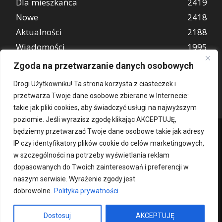
Dla mieszkańca
2419
Nowe
2418
Aktualności
2188
Wiadomości
1995
REKLAMA
847
Zgoda na przetwarzanie danych osobowych
Atrakcje turystyczne
670
Drogi Użytkowniku! Ta strona korzysta z ciasteczek i
przetwarza Twoje dane osobowe zbierane w Internecie:
takie jak pliki cookies, aby świadczyć usługi na najwyższym
poziomie. Jeśli wyrazisz zgodę klikając AKCEPTUJĘ,
będziemy przetwarzać Twoje dane osobowe takie jak adresy
IP czy identyfikatory plików cookie do celów marketingowych,
w szczególności na potrzeby wyświetlania reklam
dopasowanych do Twoich zainteresowań i preferencji w
naszym serwisie. Wyrażenie zgody jest
dobrowolne.
Polityka prywatności
Kontakt
O nas
Patronat medialny
Reklama
Polityka Prywatności
kochampoznan.pl
Dostosuj
AKCEPTUJĘ