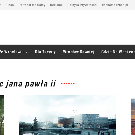
t
O nas
Patronat medialny
Reklama
Polityka Prywatności
kochampoznan.pl
We Wrocławiu
Dla Turysty
Wrocław Dawniej
Gdzie Na Weeken
c jana pawła ii