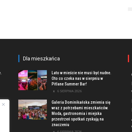
Dla mieszkańca
e.
Lato w mieście nie musi być nudne.
Oto co czeka nas w sierpniu w
Pitlane Summer Bar!
6 SIERPNIA 2026
Galeria Dominikańska zmienia się
u
wraz z potrzebami mieszkańców.
Moda, gastronomia i miejska
przestrzeń spotkań zyskują na
znaczeniu
ach
6 SIERPNIA 2026