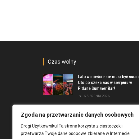
Czas wolny
Lato w mieście nie musi być nudn
Oto co czeka nas w sierpniu w
Pitlane Summer Bar!
6 SIERPNIA 2026
Poznaj inwestycję Elewator.
Mieszkania i Lofty podczas event
Zgoda na przetwarzanie danych osobowych
w Marinie Kleczków
Drogi Użytkowniku! Ta strona korzysta z ciasteczek i
5 SIERPNIA 2026
przetwarza Twoje dane osobowe zbierane w Internecie:
Najciekawsze miejsca na obrzeż