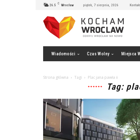
C
26.5
Wrocław
piątek, 7 sierpnia, 2026
Kontak
Wiadomości
Czas Wolny
Miejsca 
Strona główna
Tagi
Plac jana pawła ii
Tag: pla