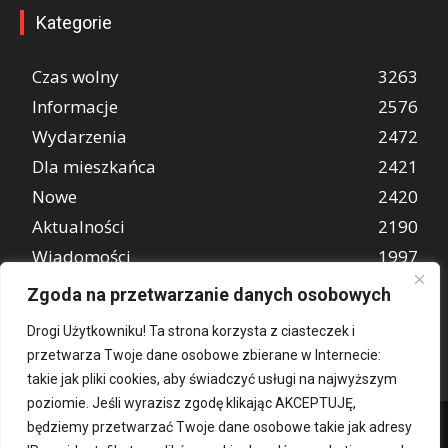
Kategorie
Czas wolny
3263
Informacje
2576
Wydarzenia
2472
Dla mieszkańca
2421
Nowe
2420
Aktualności
2190
Wiadomości
1997
REKLAMA
849
Zgoda na przetwarzanie danych osobowych
Atrakcje turystyczne
670
Drogi Użytkowniku! Ta strona korzysta z ciasteczek i
przetwarza Twoje dane osobowe zbierane w Internecie:
takie jak pliki cookies, aby świadczyć usługi na najwyższym
poziomie. Jeśli wyrazisz zgodę klikając AKCEPTUJĘ,
będziemy przetwarzać Twoje dane osobowe takie jak adresy