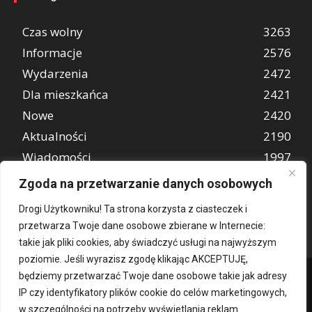
Czas wolny
3263
Informacje
2576
Wydarzenia
2472
Dla mieszkańca
2421
Nowe
2420
Aktualności
2190
Wiadomości
1997
REKLAMA
849
Zgoda na przetwarzanie danych osobowych
Atrakcje turystyczne
670
Drogi Użytkowniku! Ta strona korzysta z ciasteczek i
przetwarza Twoje dane osobowe zbierane w Internecie:
takie jak pliki cookies, aby świadczyć usługi na najwyższym
poziomie. Jeśli wyrazisz zgodę klikając AKCEPTUJĘ,
będziemy przetwarzać Twoje dane osobowe takie jak adresy
IP czy identyfikatory plików cookie do celów marketingowych,
w szczególności na potrzeby wyświetlania reklam