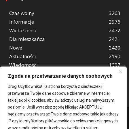
Czas wolny
3263
Informacje
2576
Wydarzenia
2472
Dla mieszkańca
2421
Nowe
2420
Aktualności
2190
Wiadomości
1997
REKLAMA
849
Zgoda na przetwarzanie danych osobowych
Atrakcje turystyczne
670
Drogi Użytkowniku! Ta strona korzysta z ciasteczek i
przetwarza Twoje dane osobowe zbierane w Internecie:
takie jak pliki cookies, aby świadczyć usługi na najwyższym
poziomie. Jeśli wyrazisz zgodę klikając AKCEPTUJĘ,
będziemy przetwarzać Twoje dane osobowe takie jak adresy
IP czy identyfikatory plików cookie do celów marketingowych,
w szczególności na potrzeby wyświetlania reklam