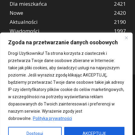
Dla mieszkańca
2421
Nowe
2420
Aktualności
2190
Wiadomości
1997
REKLAMA
849
Zgoda na przetwarzanie danych osobowych
Atrakcje turystyczne
670
Drogi Użytkowniku! Ta strona korzysta z ciasteczek i
przetwarza Twoje dane osobowe zbierane w Internecie:
takie jak pliki cookies, aby świadczyć usługi na najwyższym
poziomie. Jeśli wyrazisz zgodę klikając AKCEPTUJĘ,
będziemy przetwarzać Twoje dane osobowe takie jak adresy
IP czy identyfikatory plików cookie do celów marketingowych,
w szczególności na potrzeby wyświetlania reklam
dopasowanych do Twoich zainteresowań i preferencji w
naszym serwisie. Wyrażenie zgody jest
dobrowolne.
Polityka prywatności
Kontakt
O nas
Patronat medialny
Reklama
Polityka Prywatności
kochampoznan.pl
Dostosuj
AKCEPTUJĘ