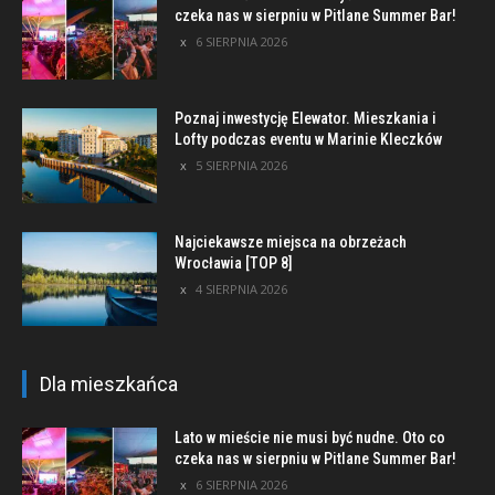
czeka nas w sierpniu w Pitlane Summer Bar!
6 SIERPNIA 2026
Poznaj inwestycję Elewator. Mieszkania i
Lofty podczas eventu w Marinie Kleczków
5 SIERPNIA 2026
Najciekawsze miejsca na obrzeżach
Wrocławia [TOP 8]
4 SIERPNIA 2026
Dla mieszkańca
Lato w mieście nie musi być nudne. Oto co
czeka nas w sierpniu w Pitlane Summer Bar!
6 SIERPNIA 2026