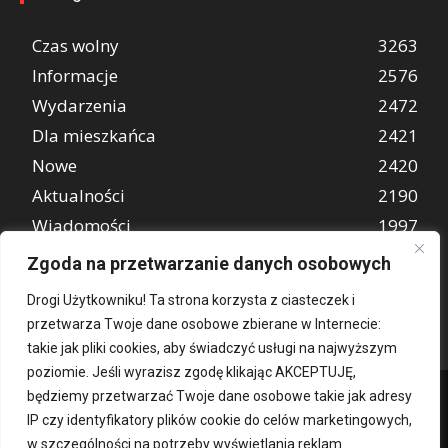
Czas wolny
3263
Informacje
2576
Wydarzenia
2472
Dla mieszkańca
2421
Nowe
2420
Aktualności
2190
Wiadomości
1997
REKLAMA
849
Zgoda na przetwarzanie danych osobowych
Atrakcje turystyczne
670
Drogi Użytkowniku! Ta strona korzysta z ciasteczek i
przetwarza Twoje dane osobowe zbierane w Internecie:
takie jak pliki cookies, aby świadczyć usługi na najwyższym
poziomie. Jeśli wyrazisz zgodę klikając AKCEPTUJĘ,
będziemy przetwarzać Twoje dane osobowe takie jak adresy
IP czy identyfikatory plików cookie do celów marketingowych,
w szczególności na potrzeby wyświetlania reklam