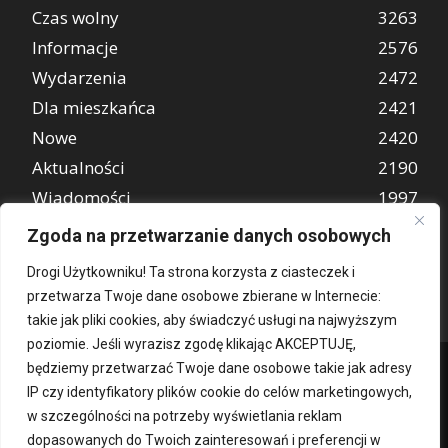
Czas wolny
3263
Informacje
2576
Wydarzenia
2472
Dla mieszkańca
2421
Nowe
2420
Aktualności
2190
Wiadomości
1997
REKLAMA
849
Zgoda na przetwarzanie danych osobowych
Atrakcje turystyczne
670
Drogi Użytkowniku! Ta strona korzysta z ciasteczek i
przetwarza Twoje dane osobowe zbierane w Internecie:
takie jak pliki cookies, aby świadczyć usługi na najwyższym
poziomie. Jeśli wyrazisz zgodę klikając AKCEPTUJĘ,
będziemy przetwarzać Twoje dane osobowe takie jak adresy
IP czy identyfikatory plików cookie do celów marketingowych,
w szczególności na potrzeby wyświetlania reklam
dopasowanych do Twoich zainteresowań i preferencji w