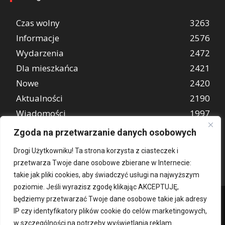
Czas wolny
3263
Informacje
2576
Wydarzenia
2472
Dla mieszkańca
2421
Nowe
2420
Aktualności
2190
Wiadomości
1997
REKLAMA
849
Zgoda na przetwarzanie danych osobowych
Atrakcje turystyczne
670
Drogi Użytkowniku! Ta strona korzysta z ciasteczek i
przetwarza Twoje dane osobowe zbierane w Internecie:
takie jak pliki cookies, aby świadczyć usługi na najwyższym
poziomie. Jeśli wyrazisz zgodę klikając AKCEPTUJĘ,
będziemy przetwarzać Twoje dane osobowe takie jak adresy
IP czy identyfikatory plików cookie do celów marketingowych,
w szczególności na potrzeby wyświetlania reklam