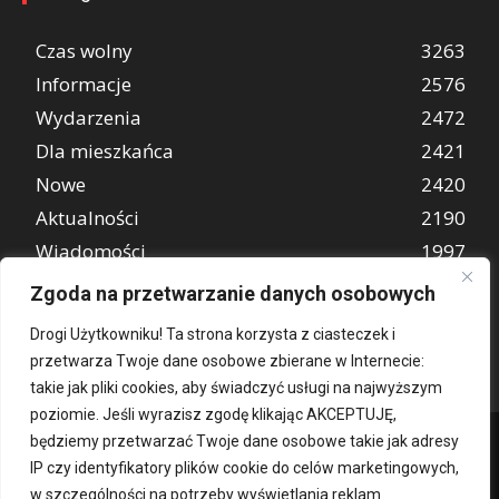
Czas wolny
3263
Informacje
2576
Wydarzenia
2472
Dla mieszkańca
2421
Nowe
2420
Aktualności
2190
Wiadomości
1997
REKLAMA
849
Zgoda na przetwarzanie danych osobowych
Atrakcje turystyczne
670
Drogi Użytkowniku! Ta strona korzysta z ciasteczek i
przetwarza Twoje dane osobowe zbierane w Internecie:
takie jak pliki cookies, aby świadczyć usługi na najwyższym
poziomie. Jeśli wyrazisz zgodę klikając AKCEPTUJĘ,
będziemy przetwarzać Twoje dane osobowe takie jak adresy
IP czy identyfikatory plików cookie do celów marketingowych,
w szczególności na potrzeby wyświetlania reklam