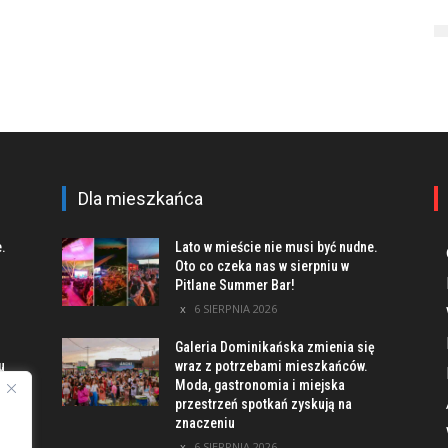
Dla mieszkańca
e.
Lato w mieście nie musi być nudne.
Oto co czeka nas w sierpniu w
Pitlane Summer Bar!
6 SIERPNIA 2026
Galeria Dominikańska zmienia się
u
wraz z potrzebami mieszkańców.
Moda, gastronomia i miejska
przestrzeń spotkań zyskują na
znaczeniu
ach
6 SIERPNIA 2026