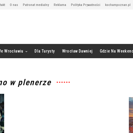
takt
O nas
Patronat medialny
Reklama
Polityka Prywatności
kochampoznan.pl
We Wrocławiu
Dla Turysty
Wrocław Dawniej
Gdzie Na Weeken
no w plenerze