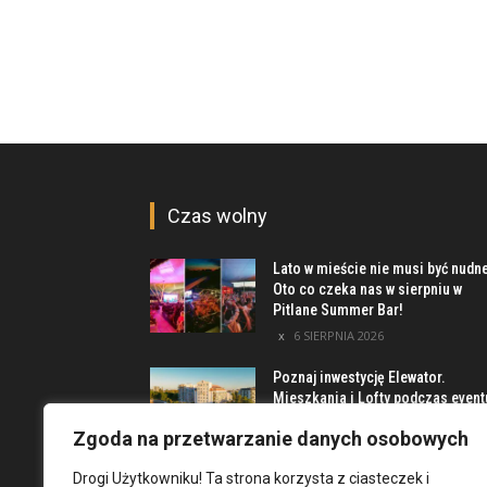
Czas wolny
Lato w mieście nie musi być nudn
Oto co czeka nas w sierpniu w
Pitlane Summer Bar!
6 SIERPNIA 2026
Poznaj inwestycję Elewator.
Mieszkania i Lofty podczas event
w Marinie Kleczków
Zgoda na przetwarzanie danych osobowych
5 SIERPNIA 2026
Drogi Użytkowniku! Ta strona korzysta z ciasteczek i
Najciekawsze miejsca na obrzeż