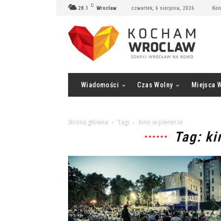
C
28.1
Wrocław
czwartek, 6 sierpnia, 2026
Kon
Wiadomości
Czas Wolny
Miejsca 
Strona główna
Tagi
Kino w plenerze
Tag: ki