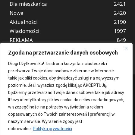
Dla mieszkańca
2421
Nowe
2420
Aktualności
2190
Wiadomości
1997
REKLAMA
849
Atrakcje turystyczne
670
Zgoda na przetwarzanie danych osobowych
Drogi Użytkowniku! Ta strona korzysta z ciasteczek i
przetwarza Twoje dane osobowe zbierane w Internecie:
takie jak pliki cookies, aby świadczyć usługi na najwyższym
poziomie. Jeśli wyrazisz zgodę klikając AKCEPTUJĘ,
będziemy przetwarzać Twoje dane osobowe takie jak adresy
IP czy identyfikatory plików cookie do celów marketingowych,
w szczególności na potrzeby wyświetlania reklam
dopasowanych do Twoich zainteresowań i preferencji w
Kontakt
O nas
Patronat medialny
Reklama
Polityka Prywatności
naszym serwisie. Wyrażenie zgody jest
kochampoznan.pl
dobrowolne.
Polityka prywatności