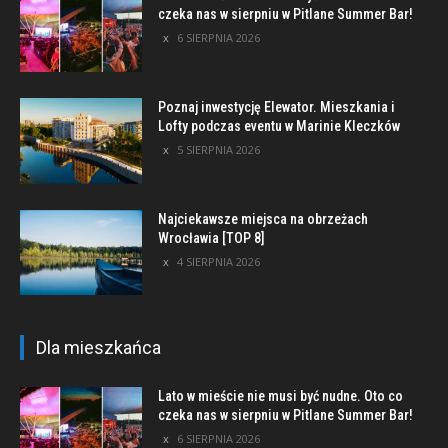
czeka nas w sierpniu w Pitlane Summer Bar!
6 SIERPNIA 2026
Poznaj inwestycję Elewator. Mieszkania i
Lofty podczas eventu w Marinie Kleczków
5 SIERPNIA 2026
Najciekawsze miejsca na obrzeżach
Wrocławia [TOP 8]
4 SIERPNIA 2026
Dla mieszkańca
Lato w mieście nie musi być nudne. Oto co
czeka nas w sierpniu w Pitlane Summer Bar!
6 SIERPNIA 2026