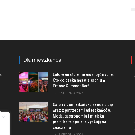
Dla mieszkańca
e.
Lato w mieście nie musi być nudne.
Oto co czeka nas w sierpniu w
Pitlane Summer Bar!
6 SIERPNIA 2026
Galeria Dominikańska zmienia się
u
wraz z potrzebami mieszkańców.
Moda, gastronomia i miejska
przestrzeń spotkań zyskują na
znaczeniu
ach
6 SIERPNIA 2026