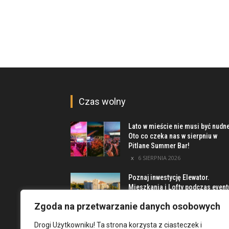
Czas wolny
Lato w mieście nie musi być nudn
Oto co czeka nas w sierpniu w
Pitlane Summer Bar!
6 SIERPNIA 2026
Poznaj inwestycję Elewator.
Mieszkania i Lofty podczas event
w Marinie Kleczków
Zgoda na przetwarzanie danych osobowych
5 SIERPNIA 2026
Drogi Użytkowniku! Ta strona korzysta z ciasteczek i
Najciekawsze miejsca na obrzeż