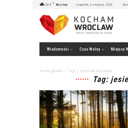
C
22.9
Wrocław
czwartek, 6 sierpnia, 2026
Kon
Wiadomości
Czas Wolny
Miejsca 
Strona główna
Tagi
Jesień we wrocławiu
Tag: jesi