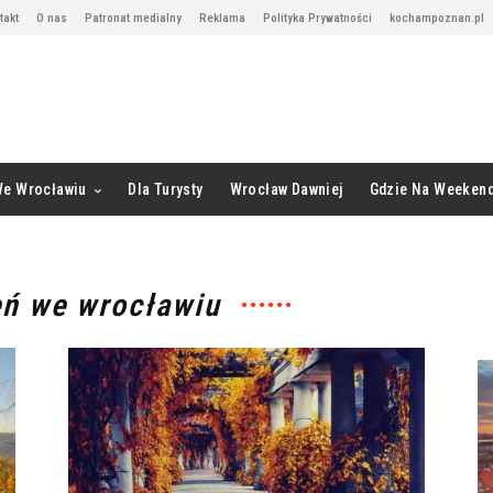
takt
O nas
Patronat medialny
Reklama
Polityka Prywatności
kochampoznan.pl
We Wrocławiu
Dla Turysty
Wrocław Dawniej
Gdzie Na Weeken
eń we wrocławiu