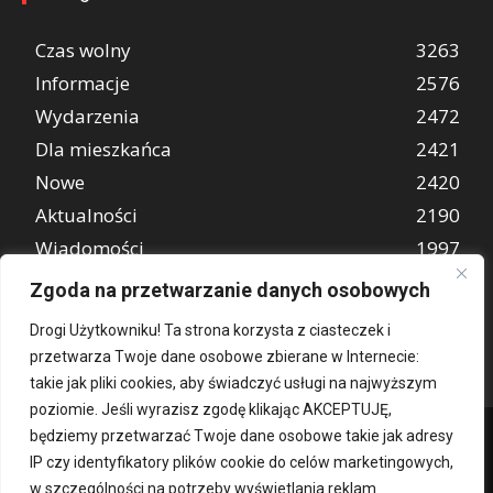
Czas wolny
3263
Informacje
2576
Wydarzenia
2472
Dla mieszkańca
2421
Nowe
2420
Aktualności
2190
Wiadomości
1997
REKLAMA
849
Zgoda na przetwarzanie danych osobowych
Atrakcje turystyczne
670
Drogi Użytkowniku! Ta strona korzysta z ciasteczek i
przetwarza Twoje dane osobowe zbierane w Internecie:
takie jak pliki cookies, aby świadczyć usługi na najwyższym
poziomie. Jeśli wyrazisz zgodę klikając AKCEPTUJĘ,
będziemy przetwarzać Twoje dane osobowe takie jak adresy
IP czy identyfikatory plików cookie do celów marketingowych,
w szczególności na potrzeby wyświetlania reklam