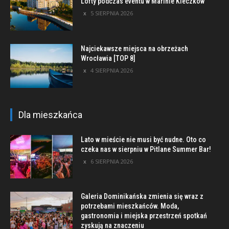
Lofty podczas eventu w Marinie Kleczków
5 SIERPNIA 2026
Najciekawsze miejsca na obrzeżach
Wrocławia [TOP 8]
4 SIERPNIA 2026
Dla mieszkańca
Lato w mieście nie musi być nudne. Oto co
czeka nas w sierpniu w Pitlane Summer Bar!
6 SIERPNIA 2026
Galeria Dominikańska zmienia się wraz z
potrzebami mieszkańców. Moda,
gastronomia i miejska przestrzeń spotkań
zyskują na znaczeniu