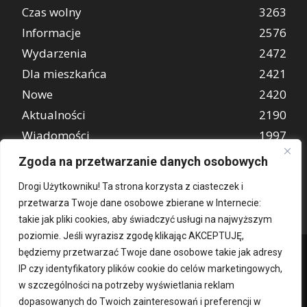
Czas wolny
3263
Informacje
2576
Wydarzenia
2472
Dla mieszkańca
2421
Nowe
2420
Aktualności
2190
Wiadomości
1997
REKLAMA
849
Zgoda na przetwarzanie danych osobowych
Atrakcje turystyczne
670
Drogi Użytkowniku! Ta strona korzysta z ciasteczek i
przetwarza Twoje dane osobowe zbierane w Internecie:
takie jak pliki cookies, aby świadczyć usługi na najwyższym
poziomie. Jeśli wyrazisz zgodę klikając AKCEPTUJĘ,
będziemy przetwarzać Twoje dane osobowe takie jak adresy
IP czy identyfikatory plików cookie do celów marketingowych,
w szczególności na potrzeby wyświetlania reklam
dopasowanych do Twoich zainteresowań i preferencji w