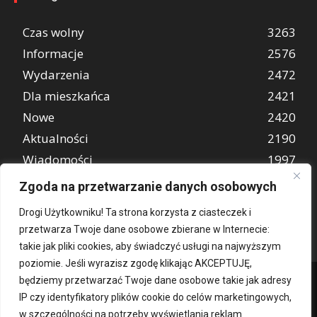
Czas wolny
3263
Informacje
2576
Wydarzenia
2472
Dla mieszkańca
2421
Nowe
2420
Aktualności
2190
Wiadomości
1997
REKLAMA
849
Zgoda na przetwarzanie danych osobowych
Atrakcje turystyczne
670
Drogi Użytkowniku! Ta strona korzysta z ciasteczek i
przetwarza Twoje dane osobowe zbierane w Internecie:
takie jak pliki cookies, aby świadczyć usługi na najwyższym
poziomie. Jeśli wyrazisz zgodę klikając AKCEPTUJĘ,
będziemy przetwarzać Twoje dane osobowe takie jak adresy
IP czy identyfikatory plików cookie do celów marketingowych,
w szczególności na potrzeby wyświetlania reklam