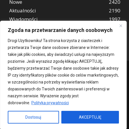
Nowe
2420
Aktualności
2190
Wiadomości
1997
REKLAMA
849
Zgoda na przetwarzanie danych osobowych
Atrakcje turystyczne
670
Drogi Użytkowniku! Ta strona korzysta z ciasteczek i
przetwarza Twoje dane osobowe zbierane w Internecie:
takie jak pliki cookies, aby świadczyć usługi na najwyższym
poziomie. Jeśli wyrazisz zgodę klikając AKCEPTUJĘ,
będziemy przetwarzać Twoje dane osobowe takie jak adresy
IP czy identyfikatory plików cookie do celów marketingowych,
w szczególności na potrzeby wyświetlania reklam
dopasowanych do Twoich zainteresowań i preferencji w
naszym serwisie. Wyrażenie zgody jest
dobrowolne.
Polityka prywatności
Kontakt
O nas
Patronat medialny
Reklama
Polityka Prywatności
kochampoznan.pl
Dostosuj
AKCEPTUJĘ