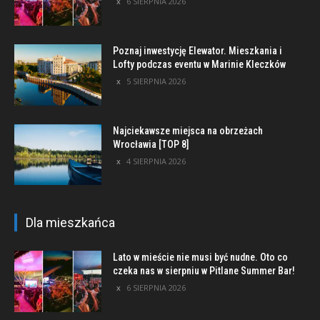
6 SIERPNIA 2026
Poznaj inwestycję Elewator. Mieszkania i
Lofty podczas eventu w Marinie Kleczków
5 SIERPNIA 2026
Najciekawsze miejsca na obrzeżach
Wrocławia [TOP 8]
4 SIERPNIA 2026
Dla mieszkańca
Lato w mieście nie musi być nudne. Oto co
czeka nas w sierpniu w Pitlane Summer Bar!
6 SIERPNIA 2026