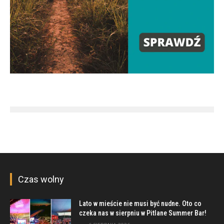
Czas wolny
Lato w mieście nie musi być nudne. Oto co
czeka nas w sierpniu w Pitlane Summer Bar!