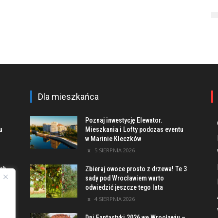
Dla mieszkańca
Poznaj inwestycję Elewator.
u
Mieszkania i Lofty podczas eventu
w Marinie Kleczków
5 SIERPNIA 2026
ach
Zbieraj owoce prosto z drzewa! Te 3
sady pod Wrocławiem warto
odwiedzić jeszcze tego lata
4 SIERPNIA 2026
 –
Dni Fantastyki 2026 we Wrocławiu –