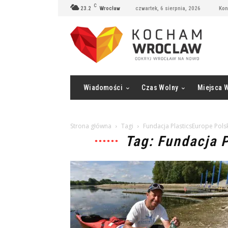
C
23.2
Wrocław
czwartek, 6 sierpnia, 2026
Kon
Wiadomości
Czas Wolny
Miejsca 
Strona główna
Tagi
Fundacja PlasticsEurope Pols
Tag: Fundacja 