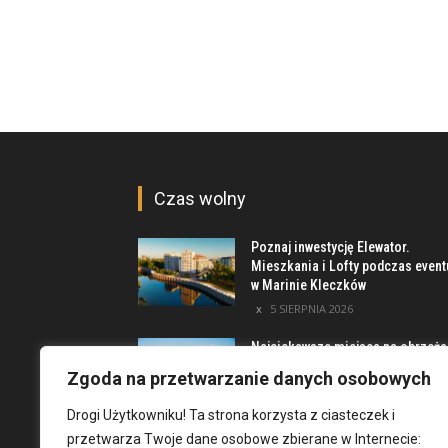
Czas wolny
Poznaj inwestycję Elewator.
Mieszkania i Lofty podczas event
w Marinie Kleczków
5 SIERPNIA 2026
Najciekawsze miejsca na obrzeż
Wrocławia [TOP 8]
Zgoda na przetwarzanie danych osobowych
4 SIERPNIA 2026
Drogi Użytkowniku! Ta strona korzysta z ciasteczek i
przetwarza Twoje dane osobowe zbierane w Internecie:
Dni Fantastyki 2026 we Wrocławiu