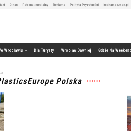
takt
O nas
Patronat medialny
Reklama
Polityka Prywatności
kochampoznan.pl
We Wrocławiu
Dla Turysty
Wrocław Dawniej
Gdzie Na Weeken
ka
PlasticsEurope Polska