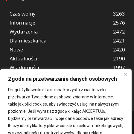
Czas wolny
3263
Informacje
2576
Wydarzenia
2472
Dla mieszkańca
2421
Nowe
2420
Aktualności
2190
Wiadomości
1997
REKLAMA
849
Zgoda na przetwarzanie danych osobowych
Atrakcje turystyczne
670
Drogi Użytkowniku! Ta strona korzysta z ciasteczek i
przetwarza Twoje dane osobowe zbierane w Internecie:
takie jak pliki cookies, aby świadczyć usługi na najwyższym
poziomie. Jeśli wyrazisz zgodę klikając AKCEPTUJĘ,
będziemy przetwarzać Twoje dane osobowe takie jak adresy
IP czy identyfikatory plików cookie do celów marketingowych,
w szczególności na potrzeby wyświetlania reklam