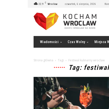
C
22.9
Wrocław
czwartek, 6 sierpnia, 2026
Kon
Wiadomości
Czas Wolny
Miejsca 
Strona główna
Tagi
Festiwal kulinarny wroclaw
Tag: festiwa