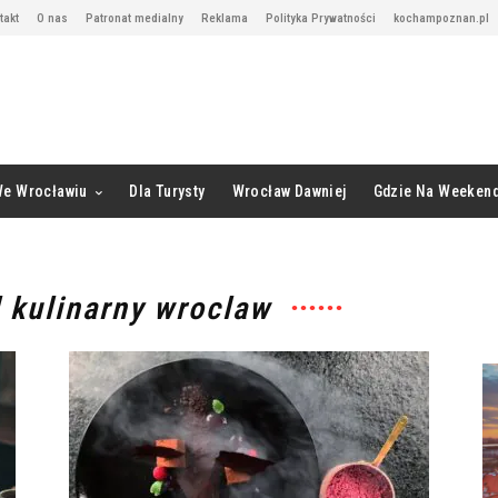
takt
O nas
Patronat medialny
Reklama
Polityka Prywatności
kochampoznan.pl
We Wrocławiu
Dla Turysty
Wrocław Dawniej
Gdzie Na Weeken
l kulinarny wroclaw