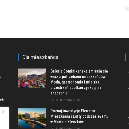
Dla mieszkańca
Galeria Dominikańska zmienia się
u
wraz z potrzebami mieszkańców.
Moda, gastronomia i miejska
przestrzeń spotkań zyskują na
znaczeniu
ach
6 SIERPNIA 2026
Poznaj inwestycję Elewator.
Mieszkania i Lofty podczas eventu
w Marinie Kleczków
 –
5 SIERPNIA 2026