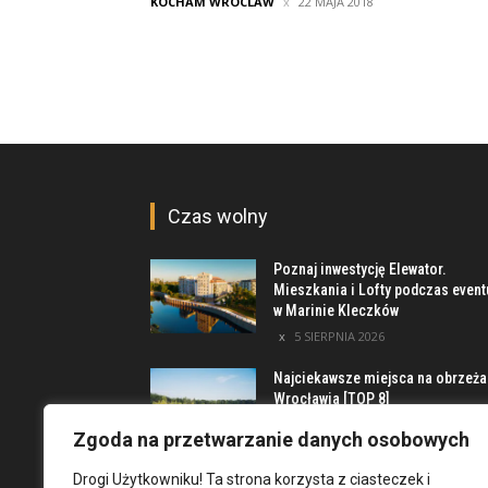
KOCHAM WROCLAW
22 MAJA 2018
Czas wolny
Poznaj inwestycję Elewator.
Mieszkania i Lofty podczas event
w Marinie Kleczków
5 SIERPNIA 2026
Najciekawsze miejsca na obrzeż
Wrocławia [TOP 8]
4 SIERPNIA 2026
Zgoda na przetwarzanie danych osobowych
Drogi Użytkowniku! Ta strona korzysta z ciasteczek i
Dni Fantastyki 2026 we Wrocławiu