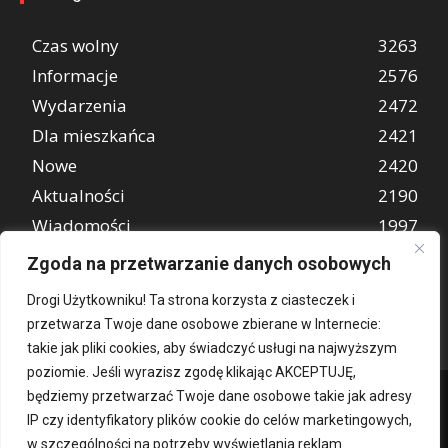
Czas wolny
3263
Informacje
2576
Wydarzenia
2472
Dla mieszkańca
2421
Nowe
2420
Aktualności
2190
Wiadomości
1997
REKLAMA
849
Zgoda na przetwarzanie danych osobowych
Atrakcje turystyczne
670
Drogi Użytkowniku! Ta strona korzysta z ciasteczek i
przetwarza Twoje dane osobowe zbierane w Internecie:
takie jak pliki cookies, aby świadczyć usługi na najwyższym
poziomie. Jeśli wyrazisz zgodę klikając AKCEPTUJĘ,
będziemy przetwarzać Twoje dane osobowe takie jak adresy
IP czy identyfikatory plików cookie do celów marketingowych,
w szczególności na potrzeby wyświetlania reklam