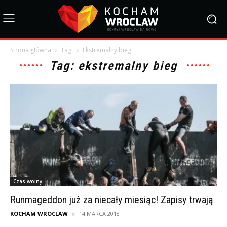
Strona główna
Tagi
Ekstremalny bieg
Tag: ekstremalny bieg
Czas wolny
Runmageddon już za niecały miesiąc! Zapisy trwają
KOCHAM WROCLAW
14 MARCA 2018