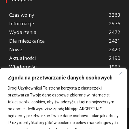
Czas wolny
3263
Informacje
2576
Wydarzenia
2472
Dla mieszkańca
2421
Nowe
2420
Aktualności
2190
Wiadomości
1997
REKLAMA
849
Zgoda na przetwarzanie danych osobowych
Atrakcje turystyczne
670
Drogi Użytkowniku! Ta strona korzysta z ciasteczek i
przetwarza Twoje dane osobowe zbierane w Internecie:
takie jak pliki cookies, aby świadczyć usługi na najwyższym
poziomie. Jeśli wyrazisz zgodę klikając AKCEPTUJĘ,
będziemy przetwarzać Twoje dane osobowe takie jak adresy
IP czy identyfikatory plików cookie do celów marketingowych,