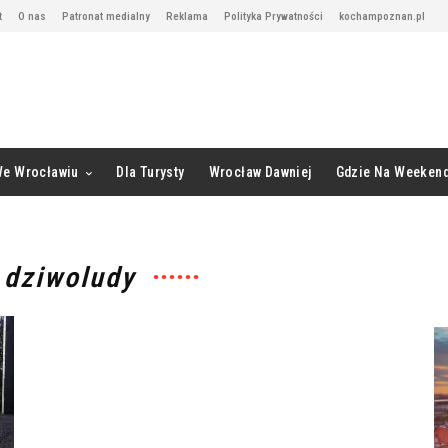
t
O nas
Patronat medialny
Reklama
Polityka Prywatności
kochampoznan.pl
We Wrocławiu
Dla Turysty
Wrocław Dawniej
Gdzie Na Weeken
 dziwoludy