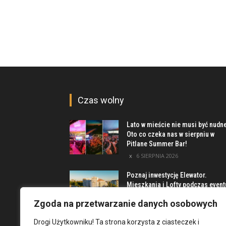
Czas wolny
Lato w mieście nie musi być nudn
Oto co czeka nas w sierpniu w
Pitlane Summer Bar!
6 SIERPNIA 2026
Poznaj inwestycję Elewator.
Mieszkania i Lofty podczas event
w Marinie Kleczków
Zgoda na przetwarzanie danych osobowych
5 SIERPNIA 2026
Drogi Użytkowniku! Ta strona korzysta z ciasteczek i
Najciekawsze miejsca na obrzeż