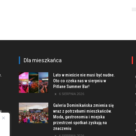
Dla mieszkańca
e.
Lato w mieście nie musi być nudne.
Oto co czeka nas w sierpniu w
Pitlane Summer Bar!
6 SIERPNIA 2026
Galeria Dominikańska zmienia się
u
wraz z potrzebami mieszkańców.
Moda, gastronomia i miejska
przestrzeń spotkań zyskują na
znaczeniu
ach
6 SIERPNIA 2026