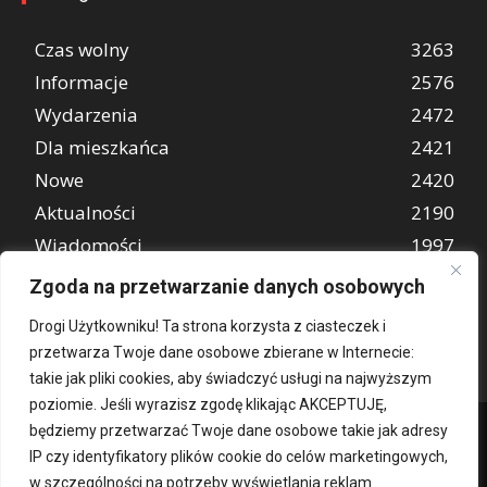
Czas wolny
3263
Informacje
2576
Wydarzenia
2472
Dla mieszkańca
2421
Nowe
2420
Aktualności
2190
Wiadomości
1997
REKLAMA
849
Zgoda na przetwarzanie danych osobowych
Atrakcje turystyczne
670
Drogi Użytkowniku! Ta strona korzysta z ciasteczek i
przetwarza Twoje dane osobowe zbierane w Internecie:
takie jak pliki cookies, aby świadczyć usługi na najwyższym
poziomie. Jeśli wyrazisz zgodę klikając AKCEPTUJĘ,
będziemy przetwarzać Twoje dane osobowe takie jak adresy
IP czy identyfikatory plików cookie do celów marketingowych,
w szczególności na potrzeby wyświetlania reklam