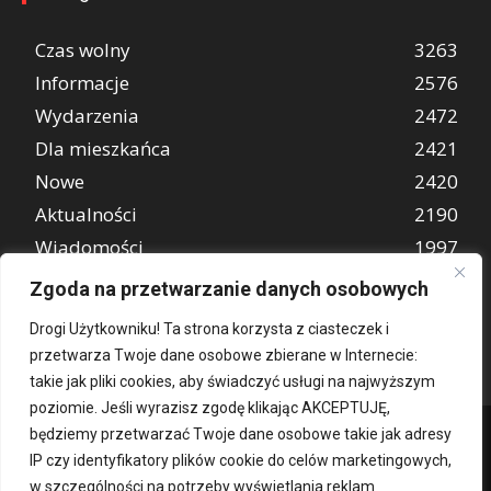
Czas wolny
3263
Informacje
2576
Wydarzenia
2472
Dla mieszkańca
2421
Nowe
2420
Aktualności
2190
Wiadomości
1997
REKLAMA
849
Zgoda na przetwarzanie danych osobowych
Atrakcje turystyczne
670
Drogi Użytkowniku! Ta strona korzysta z ciasteczek i
przetwarza Twoje dane osobowe zbierane w Internecie:
takie jak pliki cookies, aby świadczyć usługi na najwyższym
poziomie. Jeśli wyrazisz zgodę klikając AKCEPTUJĘ,
będziemy przetwarzać Twoje dane osobowe takie jak adresy
IP czy identyfikatory plików cookie do celów marketingowych,
w szczególności na potrzeby wyświetlania reklam