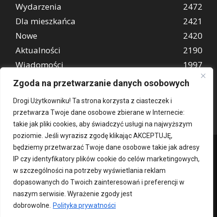
Wydarzenia
2472
Dla mieszkańca
2421
Nowe
2420
Aktualności
2190
Wiadomości
1997
REKLAMA
849
Zgoda na przetwarzanie danych osobowych
Atrakcje turystyczne
670
Drogi Użytkowniku! Ta strona korzysta z ciasteczek i
przetwarza Twoje dane osobowe zbierane w Internecie:
takie jak pliki cookies, aby świadczyć usługi na najwyższym
poziomie. Jeśli wyrazisz zgodę klikając AKCEPTUJĘ,
będziemy przetwarzać Twoje dane osobowe takie jak adresy
IP czy identyfikatory plików cookie do celów marketingowych,
w szczególności na potrzeby wyświetlania reklam
dopasowanych do Twoich zainteresowań i preferencji w
naszym serwisie. Wyrażenie zgody jest
dobrowolne.
Polityka prywatności
Kontakt
O nas
Patronat medialny
Reklama
Polityka Prywatności
kochampoznan.pl