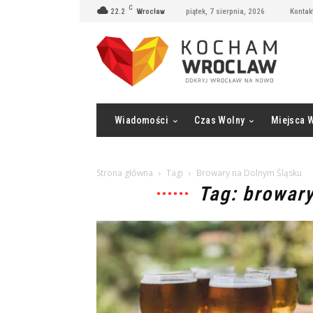
C
22.2
Wrocław
piątek, 7 sierpnia, 2026
Kontak
Wiadomości
Czas Wolny
Miejsca 
Strona główna
Tagi
Browary na Dolnym Śląsku
Tag: browar