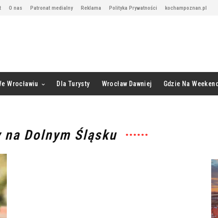
t
O nas
Patronat medialny
Reklama
Polityka Prywatności
kochampoznan.pl
We Wrocławiu
Dla Turysty
Wrocław Dawniej
Gdzie Na Weeken
y na Dolnym Śląsku