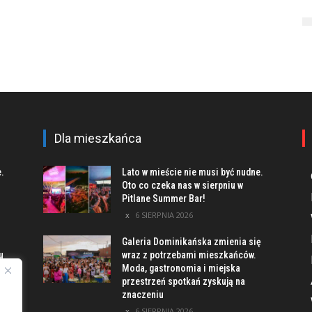
Dla mieszkańca
e.
Lato w mieście nie musi być nudne.
Oto co czeka nas w sierpniu w
Pitlane Summer Bar!
6 SIERPNIA 2026
Galeria Dominikańska zmienia się
u
wraz z potrzebami mieszkańców.
Moda, gastronomia i miejska
przestrzeń spotkań zyskują na
znaczeniu
ach
6 SIERPNIA 2026