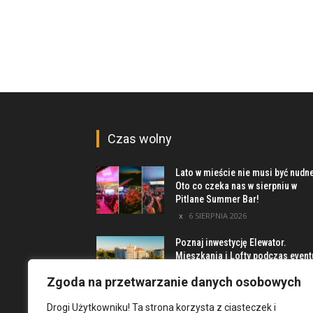
Czas wolny
Lato w mieście nie musi być nudn
Oto co czeka nas w sierpniu w
Pitlane Summer Bar!
6 SIERPNIA 2026
Poznaj inwestycję Elewator.
Mieszkania i Lofty podczas event
w Marinie Kleczków
Zgoda na przetwarzanie danych osobowych
5 SIERPNIA 2026
Drogi Użytkowniku! Ta strona korzysta z ciasteczek i
Najciekawsze miejsca na obrzeż