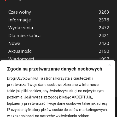
Czas wolny
3263
Informacje
2576
Wydarzenia
2472
Dla mieszkańca
2421
Nowe
2420
Aktualności
2190
Wiadomości
1997
REKLAMA
849
Zgoda na przetwarzanie danych osobowych
Atrakcje turystyczne
670
Drogi Użytkowniku! Ta strona korzysta z ciasteczek i
przetwarza Twoje dane osobowe zbierane w Internecie:
takie jak pliki cookies, aby świadczyć usługi na najwyższym
poziomie. Jeśli wyrazisz zgodę klikając AKCEPTUJĘ,
będziemy przetwarzać Twoje dane osobowe takie jak adresy
IP czy identyfikatory plików cookie do celów marketingowych,
w szczególności na potrzeby wyświetlania reklam