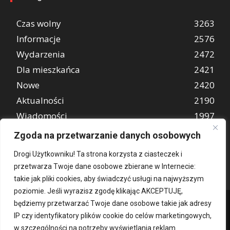
Czas wolny
3263
Informacje
2576
Wydarzenia
2472
Dla mieszkańca
2421
Nowe
2420
Aktualności
2190
Wiadomości
1997
REKLAMA
849
Zgoda na przetwarzanie danych osobowych
Atrakcje turystyczne
670
Drogi Użytkowniku! Ta strona korzysta z ciasteczek i
przetwarza Twoje dane osobowe zbierane w Internecie:
takie jak pliki cookies, aby świadczyć usługi na najwyższym
poziomie. Jeśli wyrazisz zgodę klikając AKCEPTUJĘ,
będziemy przetwarzać Twoje dane osobowe takie jak adresy
IP czy identyfikatory plików cookie do celów marketingowych,
w szczególności na potrzeby wyświetlania reklam