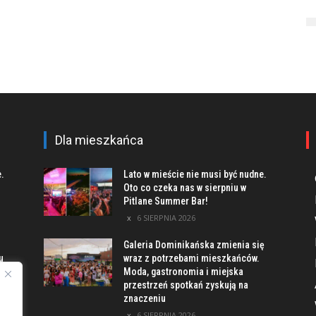
Dla mieszkańca
e.
Lato w mieście nie musi być nudne.
Oto co czeka nas w sierpniu w
Pitlane Summer Bar!
6 SIERPNIA 2026
Galeria Dominikańska zmienia się
u
wraz z potrzebami mieszkańców.
Moda, gastronomia i miejska
przestrzeń spotkań zyskują na
znaczeniu
ach
6 SIERPNIA 2026