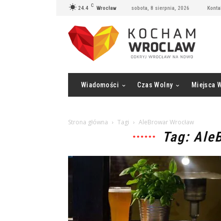
C
24.4
Wrocław
sobota, 8 sierpnia, 2026
Konta
Wiadomości
Czas Wolny
Miejsca 
Strona główna
Tagi
AleBrowar Wrocław
Tag: Ale