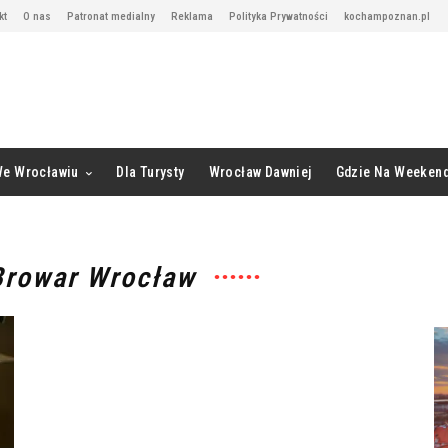
kt
O nas
Patronat medialny
Reklama
Polityka Prywatności
kochampoznan.pl
We Wrocławiu
Dla Turysty
Wrocław Dawniej
Gdzie Na Weeken
Browar Wrocław