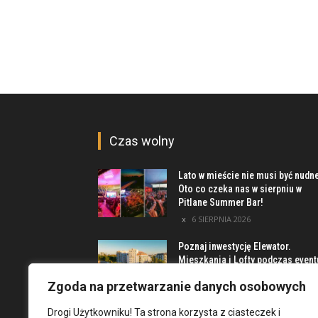
Czas wolny
Lato w mieście nie musi być nudn
Oto co czeka nas w sierpniu w
Pitlane Summer Bar!
6 SIERPNIA 2026
Poznaj inwestycję Elewator.
Mieszkania i Lofty podczas event
w Marinie Kleczków
Zgoda na przetwarzanie danych osobowych
5 SIERPNIA 2026
Drogi Użytkowniku! Ta strona korzysta z ciasteczek i
Najciekawsze miejsca na obrzeż