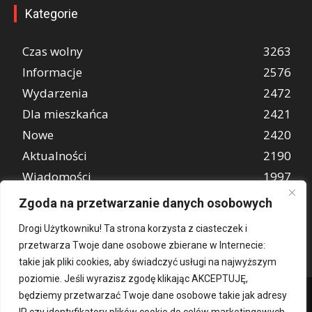
Kategorie
Czas wolny
3263
Informacje
2576
Wydarzenia
2472
Dla mieszkańca
2421
Nowe
2420
Aktualności
2190
Wiadomości
1997
REKLAMA
849
Zgoda na przetwarzanie danych osobowych
Atrakcje turystyczne
670
Drogi Użytkowniku! Ta strona korzysta z ciasteczek i
przetwarza Twoje dane osobowe zbierane w Internecie:
takie jak pliki cookies, aby świadczyć usługi na najwyższym
poziomie. Jeśli wyrazisz zgodę klikając AKCEPTUJĘ,
będziemy przetwarzać Twoje dane osobowe takie jak adresy