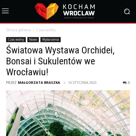
Strona główna
Czas wolny
Czas wolny
Nowe
Wydarzenia
Światowa Wystawa Orchidei,
Bonsai i Sukulentów we
Wrocławiu!
PRZEZ
MAŁGORZATA BRASZKA
16 STYCZNIA 2023
0