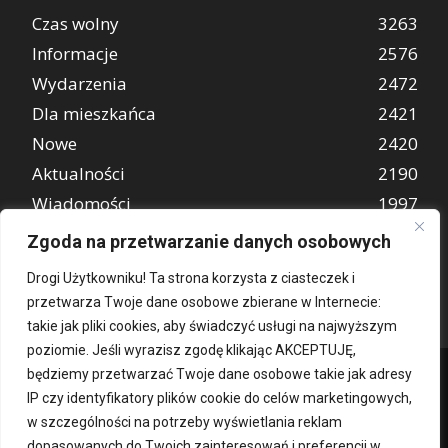
Czas wolny
3263
Informacje
2576
Wydarzenia
2472
Dla mieszkańca
2421
Nowe
2420
Aktualności
2190
Wiadomości
1997
REKLAMA
849
Zgoda na przetwarzanie danych osobowych
Atrakcje turystyczne
670
Drogi Użytkowniku! Ta strona korzysta z ciasteczek i
przetwarza Twoje dane osobowe zbierane w Internecie:
takie jak pliki cookies, aby świadczyć usługi na najwyższym
poziomie. Jeśli wyrazisz zgodę klikając AKCEPTUJĘ,
będziemy przetwarzać Twoje dane osobowe takie jak adresy
IP czy identyfikatory plików cookie do celów marketingowych,
w szczególności na potrzeby wyświetlania reklam
dopasowanych do Twoich zainteresowań i preferencji w