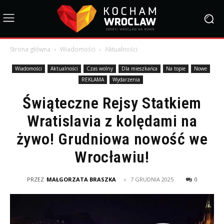
Strona główna
Wiadomości
Aktualności
Wiadomości
Aktualności
Czas wolny
Dla mieszkańca
Na topie
Nowe
REKLAMA
Wydarzenia
Świąteczne Rejsy Statkiem
Wratislavia z kolędami na
żywo! Grudniowa nowość we
Wrocławiu!
PRZEZ
MAŁGORZATA BRASZKA
7 GRUDNIA 2025
0