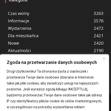
Czas wolny
3263
Informacje
2576
Wydarzenia
2472
Dla mieszkańca
2421
Nowe
2420
Aktualności
2190
Wiadomości
1997
Zgoda na przetwarzanie danych osobowych
REKLAMA
849
Drogi Użytkowniku! Ta strona korzysta z ciasteczek i
Atrakcje turystyczne
670
przetwarza Twoje dane osobowe zbierane w Internecie:
takie jak pliki cookies, aby świadczyć usługi na najwyższym
poziomie. Jeśli wyrazisz zgodę klikając AKCEPTUJĘ,
będziemy przetwarzać Twoje dane osobowe takie jak adresy
IP czy identyfikatory plików cookie do celów marketingowych,
w szczególności na potrzeby wyświetlania reklam