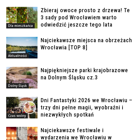
Zbieraj owoce prosto z drzewa! Te
3 sady pod Wrocławiem warto
odwiedzić jeszcze tego lata
Dla mieszkańca
Najciekawsze miejsca na obrzeżach
Wrocławia [TOP 8]
Aktualności
Najpiękniejsze parki krajobrazowe
na Dolnym Śląsku cz.3
Dolny Śląsk
Dni Fantastyki 2026 we Wrocławiu –
trzy dni pełne magii, wyobraźni i
niezwykłych spotkań
Czas wolny
Najciekawsze festiwale i
wydarzenia we Wrocławiu w