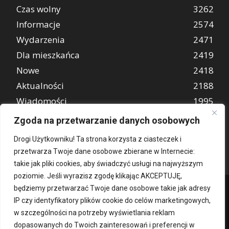
Czas wolny
3262
Informacje
2574
Wydarzenia
2471
Dla mieszkańca
2419
Nowe
2418
Aktualności
2188
Wiadomości
1995
REKLAMA
847
Zgoda na przetwarzanie danych osobowych
Atrakcje turystyczne
670
Drogi Użytkowniku! Ta strona korzysta z ciasteczek i
przetwarza Twoje dane osobowe zbierane w Internecie:
takie jak pliki cookies, aby świadczyć usługi na najwyższym
poziomie. Jeśli wyrazisz zgodę klikając AKCEPTUJĘ,
będziemy przetwarzać Twoje dane osobowe takie jak adresy
IP czy identyfikatory plików cookie do celów marketingowych,
w szczególności na potrzeby wyświetlania reklam
dopasowanych do Twoich zainteresowań i preferencji w