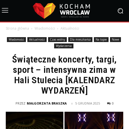
Strona główna
Wiadomości
Aktualności
Wiadomości
Aktualności
Czas wolny
Dla mieszkańca
Na topie
Nowe
Wydarzenia
Świąteczne koncerty, targi,
sport – intensywna zima w
Hali Stulecia [KALENDARZ
WYDARZEŃ]
PRZEZ
MAŁGORZATA BRASZKA
5 GRUDNIA 2025
0