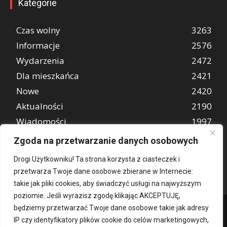
Kategorie
Czas wolny
3263
Informacje
2576
Wydarzenia
2472
Dla mieszkańca
2421
Nowe
2420
Aktualności
2190
Wiadomości
1997
REKLAMA
849
Zgoda na przetwarzanie danych osobowych
Atrakcje turystyczne
670
Drogi Użytkowniku! Ta strona korzysta z ciasteczek i
przetwarza Twoje dane osobowe zbierane w Internecie:
takie jak pliki cookies, aby świadczyć usługi na najwyższym
poziomie. Jeśli wyrazisz zgodę klikając AKCEPTUJĘ,
będziemy przetwarzać Twoje dane osobowe takie jak adresy
IP czy identyfikatory plików cookie do celów marketingowych,