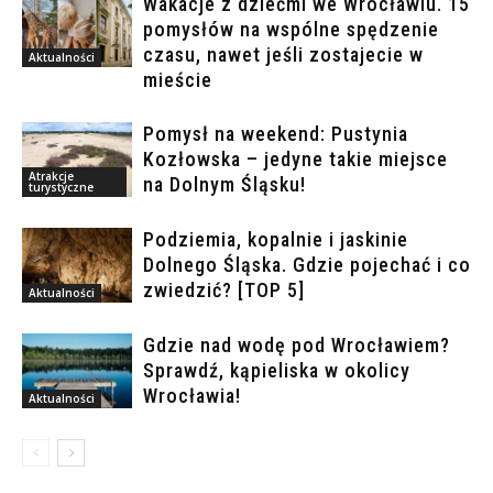
Wakacje z dziećmi we Wrocławiu. 15
pomysłów na wspólne spędzenie
czasu, nawet jeśli zostajecie w
Aktualności
mieście
Pomysł na weekend: Pustynia
Kozłowska – jedyne takie miejsce
Atrakcje
na Dolnym Śląsku!
turystyczne
Podziemia, kopalnie i jaskinie
Dolnego Śląska. Gdzie pojechać i co
zwiedzić? [TOP 5]
Aktualności
Gdzie nad wodę pod Wrocławiem?
Sprawdź, kąpieliska w okolicy
Wrocławia!
Aktualności