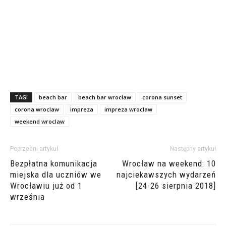
TAGI
beach bar
beach bar wrocław
corona sunset
corona wroclaw
impreza
impreza wroclaw
weekend wroclaw
Poprzedni artykuł
Następny artykuł
Bezpłatna komunikacja
Wrocław na weekend: 10
miejska dla uczniów we
najciekawszych wydarzeń
Wrocławiu już od 1
[24-26 sierpnia 2018]
września