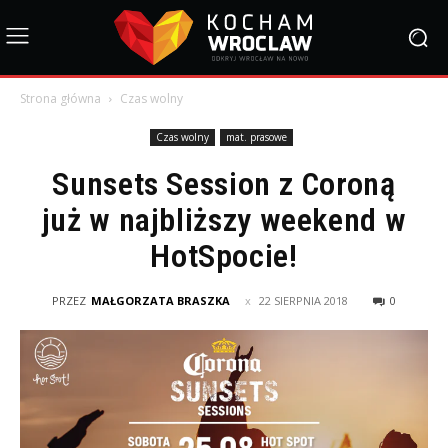
Strona główna
Czas wolny
Czas wolny
mat. prasowe
Sunsets Session z Coroną
już w najbliższy weekend w
HotSpocie!
PRZEZ
MAŁGORZATA BRASZKA
22 SIERPNIA 2018
0