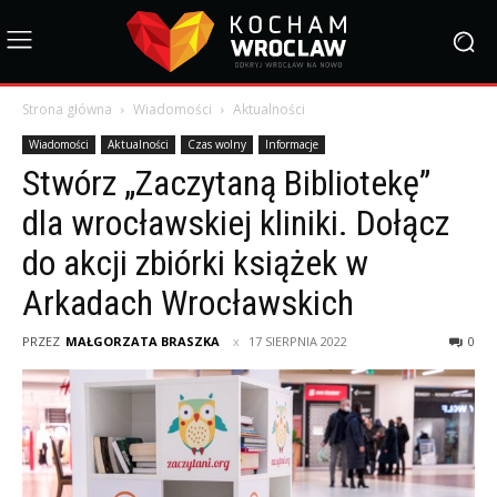
Strona główna
Wiadomości
Aktualności
Wiadomości
Aktualności
Czas wolny
Informacje
Stwórz „Zaczytaną Bibliotekę”
dla wrocławskiej kliniki. Dołącz
do akcji zbiórki książek w
Arkadach Wrocławskich
PRZEZ
MAŁGORZATA BRASZKA
17 SIERPNIA 2022
0