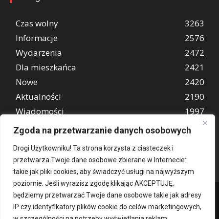
Czas wolny
3263
Informacje
2576
Wydarzenia
2472
Dla mieszkańca
2421
Nowe
2420
Aktualności
2190
Wiadomości
1997
REKLAMA
849
Zgoda na przetwarzanie danych osobowych
Atrakcje turystyczne
670
Drogi Użytkowniku! Ta strona korzysta z ciasteczek i
przetwarza Twoje dane osobowe zbierane w Internecie:
takie jak pliki cookies, aby świadczyć usługi na najwyższym
poziomie. Jeśli wyrazisz zgodę klikając AKCEPTUJĘ,
będziemy przetwarzać Twoje dane osobowe takie jak adresy
IP czy identyfikatory plików cookie do celów marketingowych,
w szczególności na potrzeby wyświetlania reklam