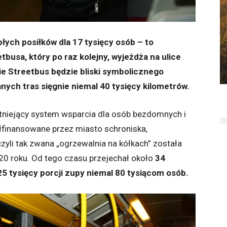
płych posiłków dla 17 tysięcy osób – to
usa, który po raz kolejny, wyjeżdża na ulice
e Streetbus będzie bliski symbolicznego
nych tras sięgnie niemal 40 tysięcy kilometrów.
stniejący system wsparcia dla osób bezdomnych i
łfinansowane przez miasto schroniska,
czyli tak zwana „ogrzewalnia na kółkach” została
20 roku. Od tego czasu przejechał około
34
25 tysięcy porcji zupy niemal 80 tysiącom osób.