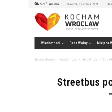
C
24.9
Wrocław
czwartek, 6 sierpnia, 2026
Kon
Wiadomości
Czas Wolny
Miejsca 
Strona główna
Wiadomości
Aktualności
Street
Streetbus p