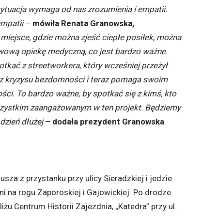
tuacja wymaga od nas zrozumienia i empatii.
mpatii
–
mówiła Renata Granowska,
 miejsce, gdzie można zjeść ciepłe posiłek, można
awową opiekę medyczną, co jest bardzo ważne.
kać z streetworkera, który wcześniej przeżył
 z kryzysu bezdomności i teraz pomaga swoim
i. To bardzo ważne, by spotkać się z kimś, kto
szystkim zaangażowanym w ten projekt. Będziemy
dzień dłużej
– dodała prezydent Granowska
.
za z przystanku przy ulicy Sieradzkiej i jedzie
i na rogu Zaporoskiej i Gajowickiej. Po drodze
żu Centrum Historii Zajezdnia, „Katedra” przy ul.