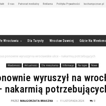
takt
O nas
Patronat medialny
Reklama
Polityka Prywatności
kochampoznan.pl
We Wrocławiu
Dla Turysty
Wrocław Dawniej
Gdzie Na Weeken
bus ponownie wyruszył na wrocławskie ulice – nakarmią potrzebujących
Wiadomości
Aktualności
Dla mieszkańca
Informacje
Na topie
Nowe
onownie wyruszył na wrocł
– nakarmią potrzebującyc
PRZEZ
MAŁGORZATA BRASZKA
11 LISTOPADA 2024
0