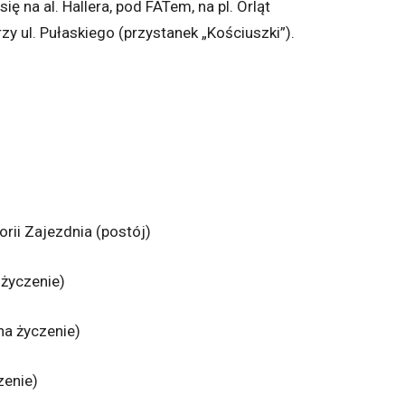
ę na al. Hallera, pod FATem, na pl. Orląt
zy ul. Pułaskiego (przystanek „Kościuszki”).
rii Zajezdnia (postój)
 życzenie)
na życzenie)
zenie)