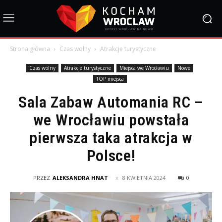
Strona główna
Czas wolny
Atrakcje turystyczne
Czas wolny
Atrakcje turystyczne
Miejsca we Wrocławiu
Nowe
TOP miejsca
Sala Zabaw Automania RC –
we Wrocławiu powstała
pierwsza taka atrakcja w
Polsce!
PRZEZ
ALEKSANDRA HNAT
8 KWIETNIA 2024
0