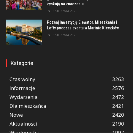
zyskują na znaczeniu
6 SIERPNIA 2026
Poznaj inwestycję Elewator. Mieszkania i
Lofty podczas eventu w Marinie Kleczków
5 SIERPNIA 2026
Kategorie
Czas wolny
3263
Informacje
2576
Wydarzenia
2472
Dla mieszkańca
2421
Nowe
2420
Aktualności
2190
Wiadomości
1997