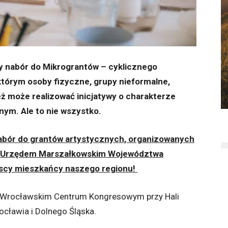
y nabór do Mikrograntów – cyklicznego
którym osoby fizyczne, grupy nieformalne,
ż może realizować inicjatywy o charakterze
ym. Ale to nie wszystko.
abór do grantów artystycznych, organizowanych
z Urzędem Marszałkowskim Województwa
yscy mieszkańcy naszego regionu!
e Wrocławskim Centrum Kongresowym przy Hali
ocławia i Dolnego Śląska.