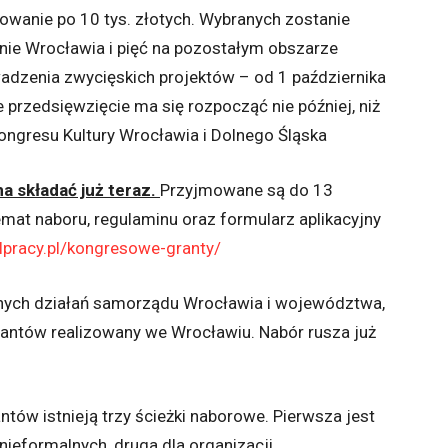
owanie po 10 tys. złotych. Wybranych zostanie
enie Wrocławia i pięć na pozostałym obszarze
dzenia zwycięskich projektów – od 1 października
e przedsięwzięcie ma się rozpocząć nie później, niż
 Kongresu Kultury Wrocławia i Dolnego Śląska
a składać już teraz.
Przyjmowane są do 13
emat naboru, regulaminu oraz formularz aplikacyjny
lpracy.pl/kongresowe-granty/
lnych działań samorządu Wrocławia i województwa,
rantów realizowany we Wrocławiu. Nabór rusza już
tów istnieją trzy ścieżki naborowe. Pierwsza jest
nieformalnych, druga dla organizacji