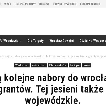
t
O nas
Patronat medialny
Reklama
Polityka Prywatności
kochampoznan.pl
We Wrocławiu
Dla Turysty
Wrocław Dawniej
Gdzie Na Weeken
ą kolejne nabory do wrocławskich Mikrograntów. Tej jesieni także granty wojew
Wiadomości
Aktualności
Dla mieszkańca
Na topie
Nowe
ą kolejne nabory do wrocł
rantów. Tej jesieni także
wojewódzkie.