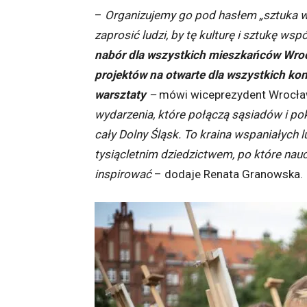
–
Organizujemy go
pod hasłem „sztuka w
zaprosić ludzi, by tę kulturę i sztukę wsp
nabór dla wszystkich mieszkańców Wroc
projektów na otwarte dla wszystkich kon
warsztaty
–
mówi wiceprezydent Wrocła
wydarzenia, które połączą sąsiadów i pok
cały Dolny Śląsk. To kraina wspaniałych l
tysiącletnim dziedzictwem, po które nauc
inspirować
– dodaje Renata Granowska.