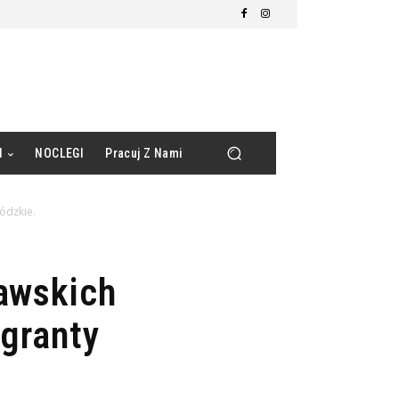
d
NOCLEGI
Pracuj Z Nami
ódzkie.
awskich
 granty