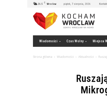
C
26.5
Wrocław
piątek, 7 sierpnia, 2026
Kontak
Wiadomości
Czas Wolny
Miejsca 
Strona główna
Wiadomości
Aktualności
Ruszaj
Ruszaj
Mikrog