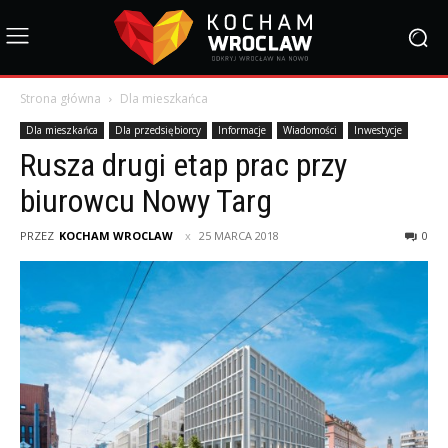
Strona główna
Dla mieszkańca
Dla mieszkańca
Dla przedsiębiorcy
Informacje
Wiadomości
Inwestycje
Rusza drugi etap prac przy
biurowcu Nowy Targ
PRZEZ
KOCHAM WROCLAW
25 MARCA 2018
0