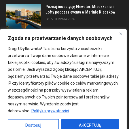
Poznaj inwestycję Elewator. Mieszkania i
Lofty podczas eventu w Marinie Kleczków
5 SIERPNIA 2026
Zgoda na przetwarzanie danych osobowych
Kategorie
Drogi Użytkowniku! Ta strona korzysta z ciasteczek i
przetwarza Twoje dane osobowe zbierane w Internecie:
Czas wolny
3263
takie jak pliki cookies, aby świadczyć usługi na najwyższym
Informacje
2576
poziomie. Jeśli wyrazisz zgodę klikając AKCEPTUJĘ,
będziemy przetwarzać Twoje dane osobowe takie jak adresy
Wydarzenia
2472
IP czy identyfikatory plików cookie do celów marketingowych,
Dla mieszkańca
2421
w szczególności na potrzeby wyświetlania reklam
Nowe
2420
dopasowanych do Twoich zainteresowań i preferencji w
Aktualności
2190
naszym serwisie. Wyrażenie zgody jest
dobrowolne.
Polityka prywatności
Wiadomości
1997
REKLAMA
849
Dostosuj
AKCEPTUJĘ