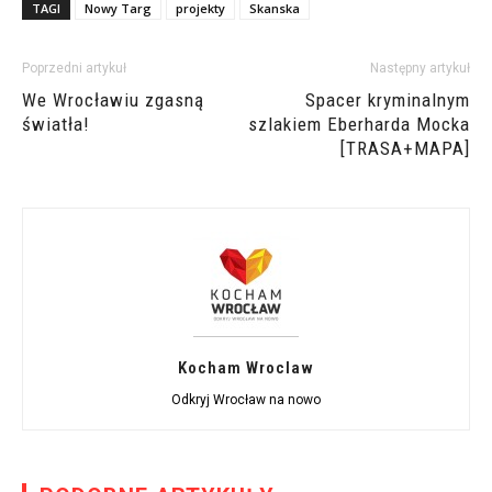
TAGI
Nowy Targ
projekty
Skanska
Poprzedni artykuł
Następny artykuł
We Wrocławiu zgasną
Spacer kryminalnym
światła!
szlakiem Eberharda Mocka
[TRASA+MAPA]
Kocham Wroclaw
Odkryj Wrocław na nowo