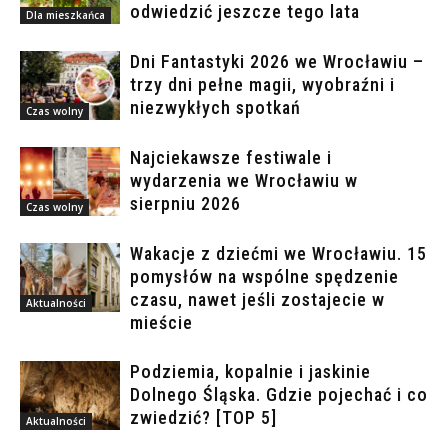
odwiedzić jeszcze tego lata
Dla mieszkańca
Dni Fantastyki 2026 we Wrocławiu –
trzy dni pełne magii, wyobraźni i
niezwykłych spotkań
Czas wolny
Najciekawsze festiwale i
wydarzenia we Wrocławiu w
sierpniu 2026
Czas wolny
Wakacje z dziećmi we Wrocławiu. 15
pomysłów na wspólne spędzenie
czasu, nawet jeśli zostajecie w
Aktualności
mieście
Podziemia, kopalnie i jaskinie
Dolnego Śląska. Gdzie pojechać i co
zwiedzić? [TOP 5]
Aktualności