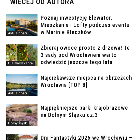
WIĘCEJ OD AUTORA
Poznaj inwestycję Elewator.
Mieszkania i Lofty podczas eventu
w Marinie Kleczków
Aktualności
Zbieraj owoce prosto z drzewa! Te
3 sady pod Wrocławiem warto
odwiedzić jeszcze tego lata
Dla mieszkańca
Najciekawsze miejsca na obrzeżach
Wrocławia [TOP 8]
Aktualności
Najpiękniejsze parki krajobrazowe
na Dolnym Śląsku cz.3
Dolny Śląsk
Dni Fantastyki 2026 we Wrocławiu –