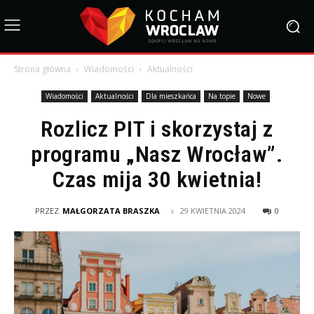
Strona główna
Wiadomości
Aktualności
Wiadomości
Aktualności
Dla mieszkańca
Na topie
Nowe
Rozlicz PIT i skorzystaj z
programu „Nasz Wrocław”.
Czas mija 30 kwietnia!
PRZEZ
MAŁGORZATA BRASZKA
29 KWIETNIA 2024
0