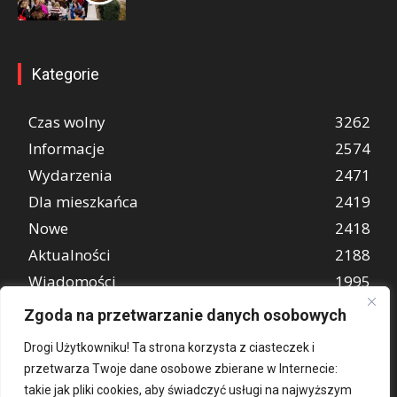
Kategorie
Czas wolny
3262
Informacje
2574
Wydarzenia
2471
Dla mieszkańca
2419
Nowe
2418
Aktualności
2188
Wiadomości
1995
REKLAMA
847
Zgoda na przetwarzanie danych osobowych
Atrakcje turystyczne
670
Drogi Użytkowniku! Ta strona korzysta z ciasteczek i
przetwarza Twoje dane osobowe zbierane w Internecie:
takie jak pliki cookies, aby świadczyć usługi na najwyższym