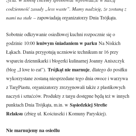
codzienność zasady „less waste”. Mamy nadzieję, że zostaną z
nami na stałe
– zapowiadają organizatorzy Dnia Trójkąta.
Sobotnie odkrywanie osiedlowej kuchni rozpocznie się o
leniwym śniadaniem w parku
godzinie
10:00
Na Niskich
Łąkach. Dania przygotują uczniowie technikum nr 16 przy
wsparciu dziennikarki i blogerki kulinarnej Joanny Aniszczyk
Trójkąt nie marnuje
(blog „I love to eat”).
, dlatego do posiłku
wykorzystane zostaną niesprzedane tego dnia owoce i warzywa
z TargPiastu, organizatorzy zrezygnowali także z plastikowych
naczyń i sztućców. Produkty z targu dostępne będą też w innych
Sąsiedzkiej Strefie
punktach Dnia Trójkąta, m.in. w
Relaksu
(zbieg ul. Kościuszki i Komuny Paryskiej).
Nie marnujemy na osiedlu