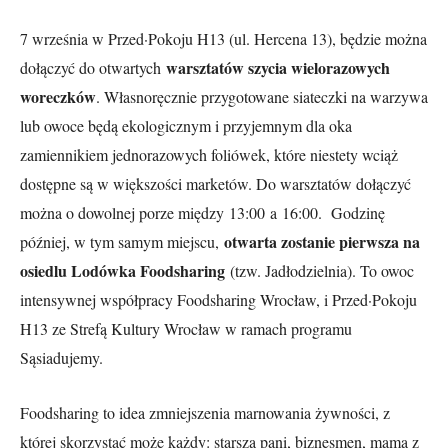
7 września w Przed·Pokoju H13 (ul. Hercena 13), będzie można
warsztatów szycia wielorazowych
dołączyć do otwartych
woreczków
. Własnoręcznie przygotowane siateczki na warzywa
lub owoce będą ekologicznym i przyjemnym dla oka
zamiennikiem jednorazowych foliówek, które niestety wciąż
dostępne są w większości marketów. Do warsztatów dołączyć
można o dowolnej porze między
13:00
a
16:00
. Godzinę
otwarta zostanie pierwsza na
później, w tym samym miejscu,
osiedlu Lodówka Foodsharing
(tzw. Jadłodzielnia). To owoc
intensywnej współpracy Foodsharing Wrocław, i Przed·Pokoju
H13 ze Strefą Kultury Wrocław w ramach programu
Sąsiadujemy.
Foodsharing to idea zmniejszenia marnowania żywności, z
której skorzystać może każdy: starsza pani, biznesmen, mama z