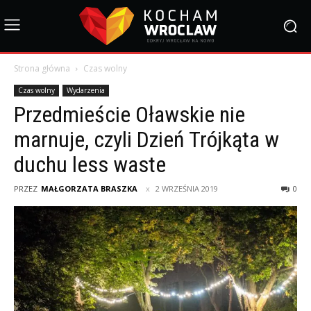
Strona główna
Czas wolny
Czas wolny
Wydarzenia
Przedmieście Oławskie nie
marnuje, czyli Dzień Trójkąta w
duchu less waste
PRZEZ
MAŁGORZATA BRASZKA
2 WRZEŚNIA 2019
0