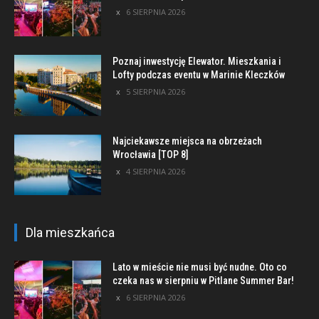
6 SIERPNIA 2026
Poznaj inwestycję Elewator. Mieszkania i
Lofty podczas eventu w Marinie Kleczków
5 SIERPNIA 2026
Najciekawsze miejsca na obrzeżach
Wrocławia [TOP 8]
4 SIERPNIA 2026
Dla mieszkańca
Lato w mieście nie musi być nudne. Oto co
czeka nas w sierpniu w Pitlane Summer Bar!
6 SIERPNIA 2026