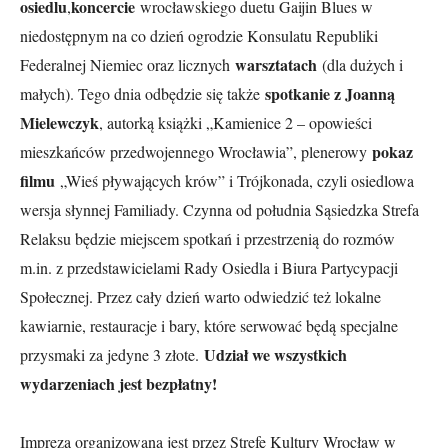
osiedlu
koncercie
,
wrocławskiego duetu Gaijin Blues w
niedostępnym na co dzień ogrodzie Konsulatu Republiki
warsztatach
Federalnej Niemiec oraz licznych
(dla dużych i
spotkanie z Joanną
małych). Tego dnia odbędzie się także
Mielewczyk
, autorką książki „Kamienice 2 – opowieści
pokaz
mieszkańców przedwojennego Wrocławia”, plenerowy
filmu
„Wieś pływających krów” i Trójkonada, czyli osiedlowa
wersja słynnej Familiady. Czynna od południa Sąsiedzka Strefa
Relaksu będzie miejscem spotkań i przestrzenią do rozmów
m.in. z przedstawicielami Rady Osiedla i Biura Partycypacji
Społecznej. Przez cały dzień warto odwiedzić też lokalne
kawiarnie, restauracje i bary, które serwować będą specjalne
Udział we wszystkich
przysmaki za jedyne 3 złote.
wydarzeniach jest bezpłatny!
Impreza organizowana jest przez Strefę Kultury Wrocław w