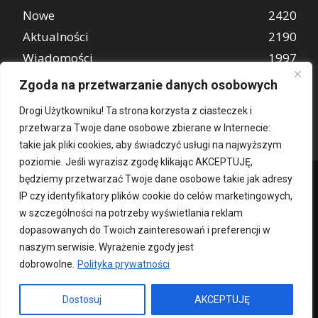
Nowe
2420
Aktualności
2190
Wiadomości
1997
REKLAMA
849
Zgoda na przetwarzanie danych osobowych
Atrakcje turystyczne
670
Drogi Użytkowniku! Ta strona korzysta z ciasteczek i
przetwarza Twoje dane osobowe zbierane w Internecie:
takie jak pliki cookies, aby świadczyć usługi na najwyższym
poziomie. Jeśli wyrazisz zgodę klikając AKCEPTUJĘ,
będziemy przetwarzać Twoje dane osobowe takie jak adresy
IP czy identyfikatory plików cookie do celów marketingowych,
w szczególności na potrzeby wyświetlania reklam
dopasowanych do Twoich zainteresowań i preferencji w
naszym serwisie. Wyrażenie zgody jest
dobrowolne.
Polityka prywatności
Kontakt
O nas
Patronat medialny
Reklama
Polityka Prywatności
kochampoznan.pl
Dostosuj
AKCEPTUJĘ