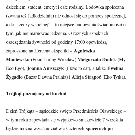
dzieckiem, student, emeryt i całe rodziny. Lodówka społeczna
(zwana też Jadłodzielnią) nie odnosi się do pomocy społecznej,
a do „rzeczy wspólnej” – to miejsce budowania świadomości o
tym, jak nie marnować jedzenia. O różnych aspektach
oszczędzania żywności od godziny 17:00 opowiedzą
Agnieszka
zaproszone na Hercena ekspertki –
Maniewska
Małgorzata Dudek
(Foodsharing Wrocław),
(My
Joanna Aniszczyk
Ewelina
Eco Ego),
(I love to eat), a także
Żygadło
Alicja Strąpoć
(Bazar Dawna Pralnia) i
(Eko Tytka).
Trójkąt poznajemy od kuchni
Dzień Trójkąta – sąsiedzkie święto Przedmieścia Oławskiego –
w tym roku zapowiada się wyjątkowo smakowicie.7 września
spacerach po
będzie można wziąć udział w aż czterech